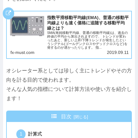
指数平滑移動平均線(EMA)、普通の移動平
均線よりも速く価格に追随する移動平均
線とは？
SMA(単純移動平均線、普通の移動平均線)は、過去の
終値の平均から算出されますので、 トレンドが変わ
ったあと、新しい上昇/下降トレンドが発生したとい
うシグナル(ゴールデンクロスやデッドクロスなど)を
発するのが遅かったりします。 指...
fx-must.com
2019.09.11
オシレーター系としては珍しく主にトレンドやその方
向を計る目的で使われます。
そんな人気の指標について計算方法や使い方を紹介し
ます！
目次
計算式