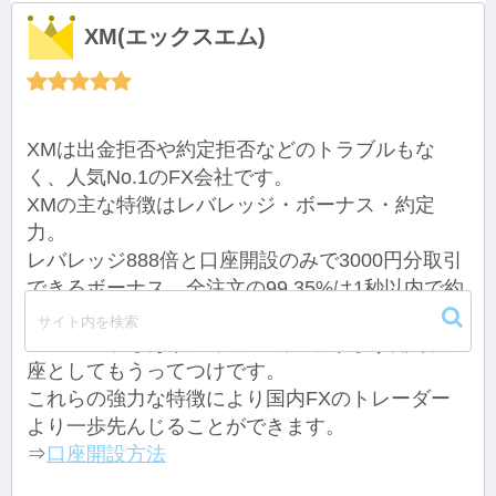
XM(エックスエム)
XMは出金拒否や約定拒否などのトラブルもな
く、人気No.1のFX会社です。
XMの主な特徴はレバレッジ・ボーナス・約定
力。
レバレッジ888倍と口座開設のみで3000円分取引
できるボーナス、全注文の99.35%は1秒以内で約
定。
ゼロカットもあり、海外FX初心者がまず開く口
座としてもうってつけです。
これらの強力な特徴により国内FXのトレーダー
より一歩先んじることができます。
⇒
口座開設方法